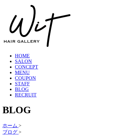
HOME
SALON
CONCEPT
MENU
COUPON
STAFF
BLOG
RECRUIT
BLOG
ホーム
>
ブログ
>