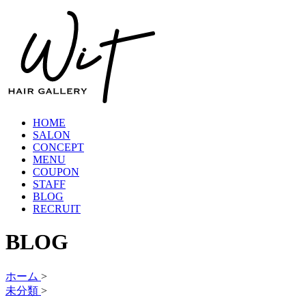
HOME
SALON
CONCEPT
MENU
COUPON
STAFF
BLOG
RECRUIT
BLOG
ホーム
>
未分類
>